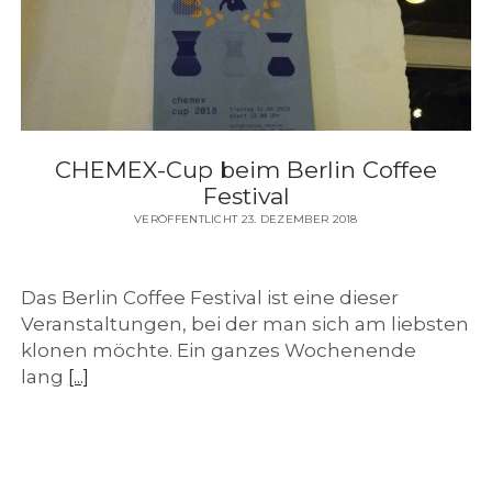
e
h
l
c
CHEMEX-Cup beim Berlin Coffee
Festival
h
VERÖFFENTLICHT 23. DEZEMBER 2018
e
Das Berlin Coffee Festival ist eine dieser
Veranstaltungen, bei der man sich am liebsten
n
klonen möchte. Ein ganzes Wochenende
lang
[...]
K
a