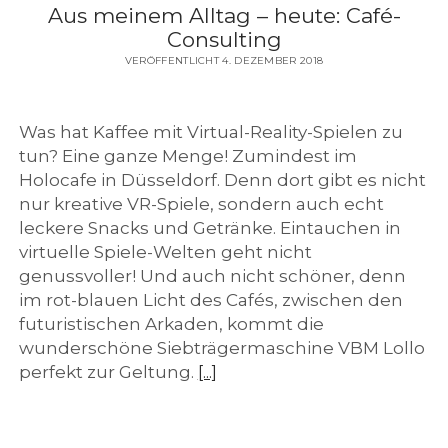
f
Aus meinem Alltag – heute: Café-
Consulting
f
VERÖFFENTLICHT 4. DEZEMBER 2018
e
Was hat Kaffee mit Virtual-Reality-Spielen zu
e
tun? Eine ganze Menge! Zumindest im
Holocafe in Düsseldorf. Denn dort gibt es nicht
nur kreative VR-Spiele, sondern auch echt
leckere Snacks und Getränke. Eintauchen in
virtuelle Spiele-Welten geht nicht
genussvoller! Und auch nicht schöner, denn
im rot-blauen Licht des Cafés, zwischen den
futuristischen Arkaden, kommt die
wunderschöne Siebträgermaschine VBM Lollo
perfekt zur Geltung.
[...]