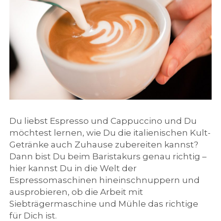
e
h
l
c
h
Du liebst Espresso und Cappuccino und Du
e
möchtest lernen, wie Du die italienischen Kult-
Getränke auch Zuhause zubereiten kannst?
n
Dann bist Du beim Baristakurs genau richtig –
hier kannst Du in die Welt der
K
Espressomaschinen hineinschnuppern und
ausprobieren, ob die Arbeit mit
a
Siebträgermaschine und Mühle das richtige
für Dich ist.