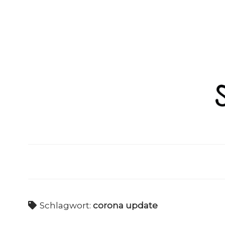
S
c
h
w
a
Schlagwort:
corona update