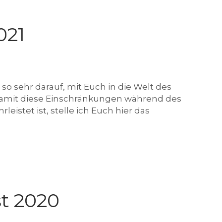
r
a
m
021
so sehr darauf, mit Euch in die Welt des
Damit diese Einschränkungen während des
istet ist, stelle ich Euch hier das
t 2020