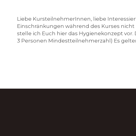
l
Liebe KursteilnehmerInnen, liebe Interessie
Einschränkungen während des Kurses nicht im
stelle ich Euch hier das Hygienekonzept vor.
c
3 Personen Mindestteilnehmerzahl) Es gelte
h
e
n