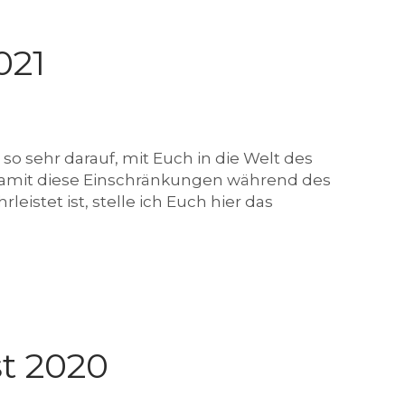
r
a
m
021
so sehr darauf, mit Euch in die Welt des
Damit diese Einschränkungen während des
istet ist, stelle ich Euch hier das
t 2020