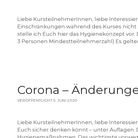
l
Liebe KursteilnehmerInnen, liebe Interessie
Einschränkungen während des Kurses nicht im
stelle ich Euch hier das Hygienekonzept vor.
c
3 Personen Mindestteilnehmerzahl) Es gelte
h
Corona – Änderung
e
VERÖFFENTLICHT 5. JUNI 2020
Liebe KursteilnehmerInnen, liebe Interessiert
n
Euch sicher denken könnt – unter Auflagen.
Hygienemaßnahmen. Das wichtigste vorweg: D